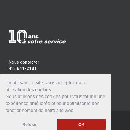
Nous contacter
418
841-2181
info@jlfortin.com
En utilisant ce site, vous acceptez notre
utilisation des cookies.
R.B.Q.: 8356-7297-44
Nous utilisons des cookies pour vous fournir une
expérience améliorée et pour optimiser le bon
fonctionnement de notre site web.
© Les Entreprises J.L. Fortin
Refuser
OK
facebook